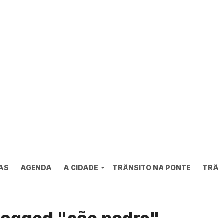
AS
AGENDA
A CIDADE
TRÂNSITO NA PONTE
TRÂ