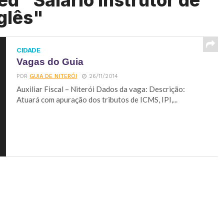
d "Salário Instrutor de
glês"
CIDADE
Vagas do Guia
POR
GUIA DE NITERÓI
26/11/2014
Auxiliar Fiscal – Niterói Dados da vaga: Descrição:
Atuará com apuração dos tributos de ICMS, IPI,...