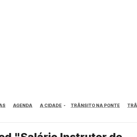
AS
AGENDA
A CIDADE
TRÂNSITO NA PONTE
TRÂ