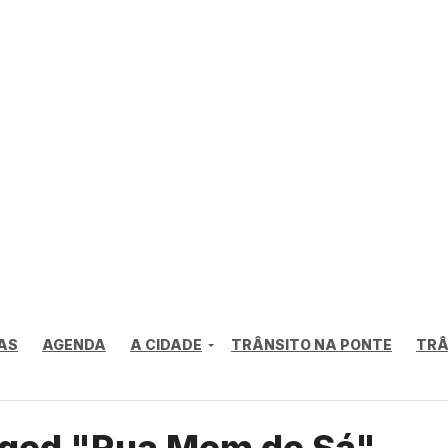
AS
AGENDA
A CIDADE
TRÂNSITO NA PONTE
TRÂ