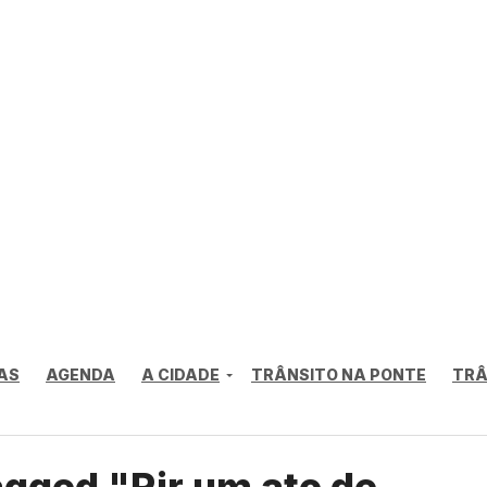
AS
AGENDA
A CIDADE
TRÂNSITO NA PONTE
TRÂ