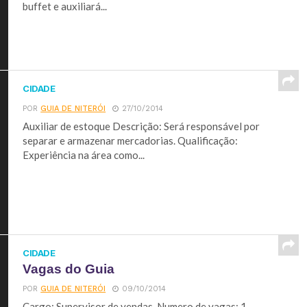
buffet e auxiliará...
CIDADE
POR
GUIA DE NITERÓI
27/10/2014
Auxiliar de estoque Descrição: Será responsável por
separar e armazenar mercadorias. Qualificação:
Experiência na área como...
CIDADE
Vagas do Guia
POR
GUIA DE NITERÓI
09/10/2014
Cargo: Supervisor de vendas Numero de vagas: 1