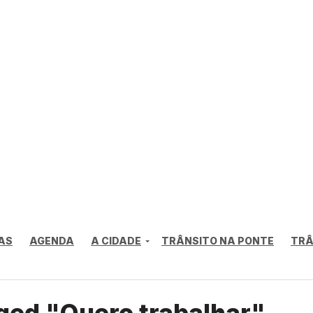
AS
AGENDA
A CIDADE
TRÂNSITO NA PONTE
TRÂ