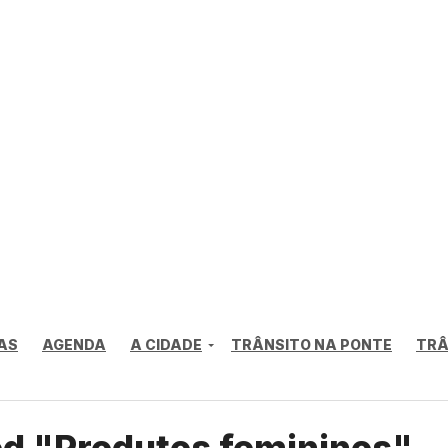
AS
AGENDA
A CIDADE
TRÂNSITO NA PONTE
TRÂ