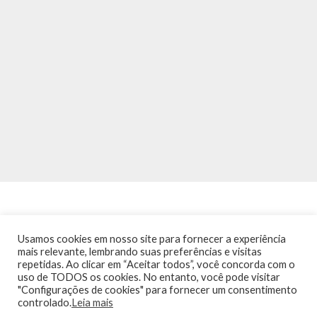
Usamos cookies em nosso site para fornecer a experiência
mais relevante, lembrando suas preferências e visitas
repetidas. Ao clicar em “Aceitar todos”, você concorda com o
INÍCIO
NOTÍCIAS
AGENDA
CONTATO
TRÂNSITO NA PONTE
uso de TODOS os cookies. No entanto, você pode visitar
TERMOS DE USO / POLÍTICA DE PRIVACIDADE
"Configurações de cookies" para fornecer um consentimento
controlado.
Leia mais