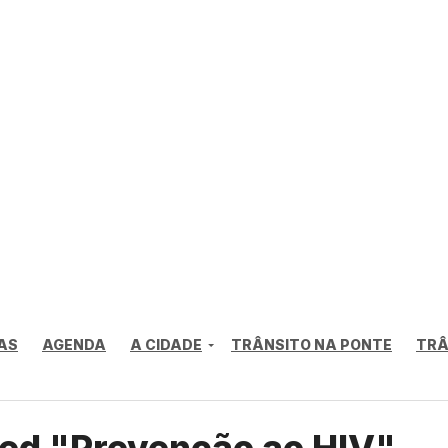
AS
AGENDA
A CIDADE
TRÂNSITO NA PONTE
TRÂ