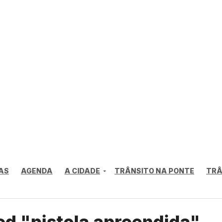
AS
AGENDA
A CIDADE
TRÂNSITO NA PONTE
TRÂ