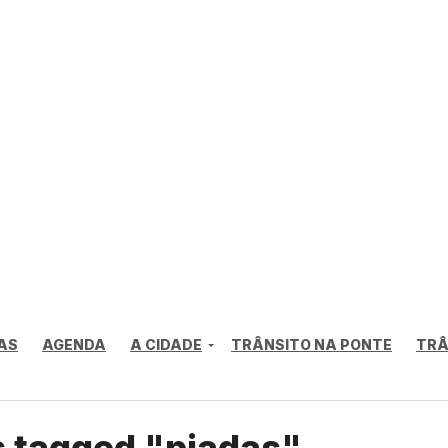
AS
AGENDA
A CIDADE
TRÂNSITO NA PONTE
TRÂ