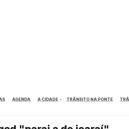
AS
AGENDA
A CIDADE
TRÂNSITO NA PONTE
TRÂ