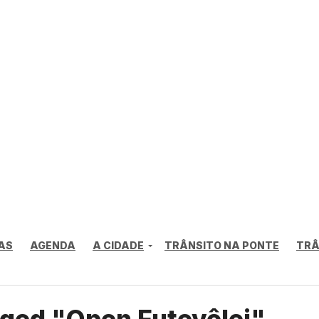
AS
AGENDA
A CIDADE
TRÂNSITO NA PONTE
TRÂ