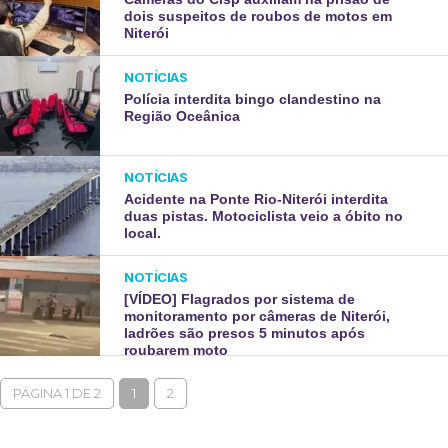
dois suspeitos de roubos de motos em
Niterói
NOTÍCIAS
Polícia interdita bingo clandestino na
Região Oceânica
NOTÍCIAS
Acidente na Ponte Rio-Niterói interdita
duas pistas. Motociclista veio a óbito no
local.
NOTÍCIAS
[VÍDEO] Flagrados por sistema de
monitoramento por câmeras de Niterói,
ladrões são presos 5 minutos após
roubarem moto
PÁGINA 1 DE 2
1
2