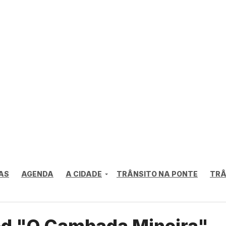
AS
AGENDA
A CIDADE
TRÂNSITO NA PONTE
TRÂ