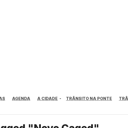
AS
AGENDA
A CIDADE
TRÂNSITO NA PONTE
TRÂ