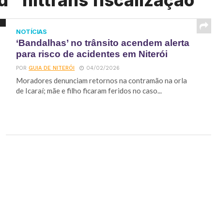
 "nittrans fiscalização"
NOTÍCIAS
‘Bandalhas’ no trânsito acendem alerta
para risco de acidentes em Niterói
POR
GUIA DE NITERÓI
04/02/2026
Moradores denunciam retornos na contramão na orla
de Icaraí; mãe e filho ficaram feridos no caso...