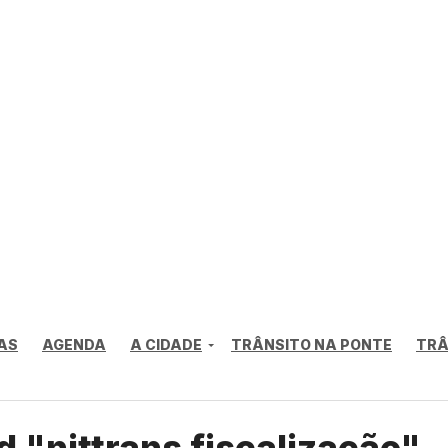
AS
AGENDA
A CIDADE
TRÂNSITO NA PONTE
TRÂ