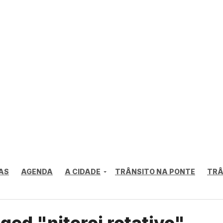
AS
AGENDA
A CIDADE
TRÂNSITO NA PONTE
TRÂ