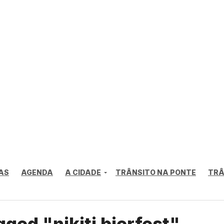
AS
AGENDA
A CIDADE
TRÂNSITO NA PONTE
TRÂ