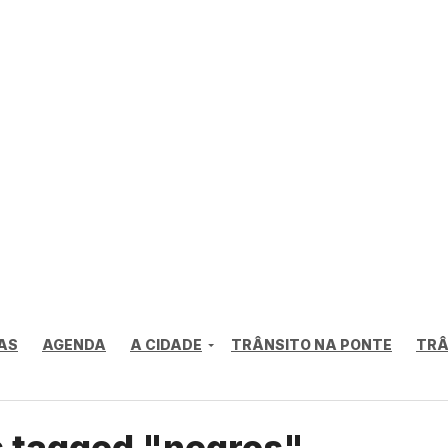
AS
AGENDA
A CIDADE
TRÂNSITO NA PONTE
TRÂ