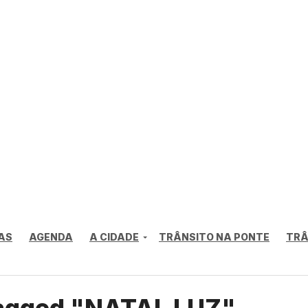
AS
AGENDA
A CIDADE
TRÂNSITO NA PONTE
TRÂ