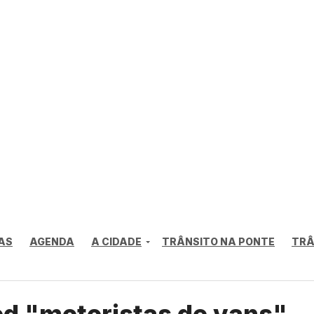
AS
AGENDA
A CIDADE
TRÂNSITO NA PONTE
TRÂ