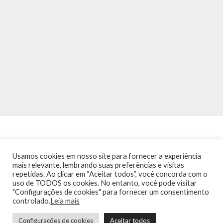
Usamos cookies em nosso site para fornecer a experiência
mais relevante, lembrando suas preferências e visitas
repetidas. Ao clicar em “Aceitar todos”, você concorda com o
INÍCIO
NOTÍCIAS
AGENDA
CONTATO
TRÂNSITO NA PONTE
uso de TODOS os cookies. No entanto, você pode visitar
TERMOS DE USO / POLÍTICA DE PRIVACIDADE
"Configurações de cookies" para fornecer um consentimento
controlado.
Leia mais
Configurações de cookies
Aceitar todos