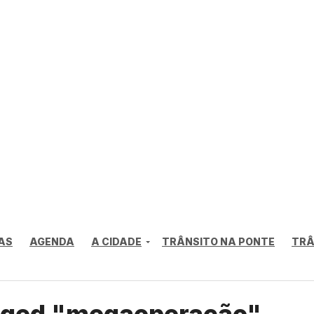
AS
AGENDA
A CIDADE
TRÂNSITO NA PONTE
TRÂ