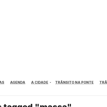
AS
AGENDA
A CIDADE
TRÂNSITO NA PONTE
TRÂ