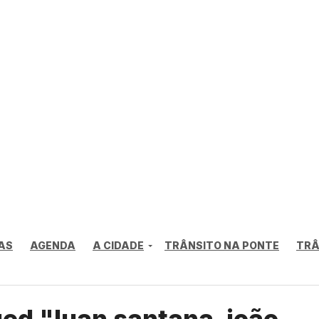
AS
AGENDA
A CIDADE
TRÂNSITO NA PONTE
TRÂ