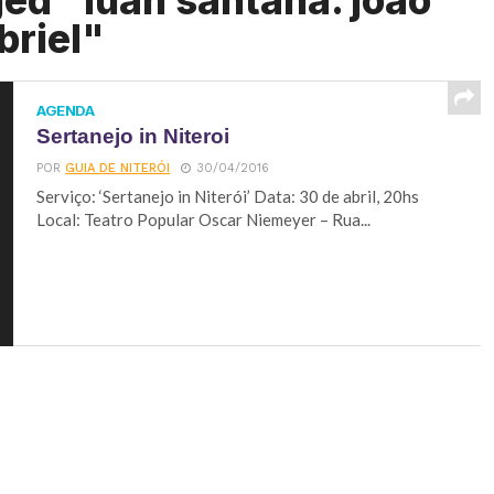
ed "luan santana. joão
briel"
AGENDA
Sertanejo in Niteroi
POR
GUIA DE NITERÓI
30/04/2016
Serviço: ‘Sertanejo in Niterói’ Data: 30 de abril, 20hs
Local: Teatro Popular Oscar Niemeyer – Rua...