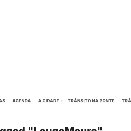
AS
AGENDA
A CIDADE
TRÂNSITO NA PONTE
TRÂ