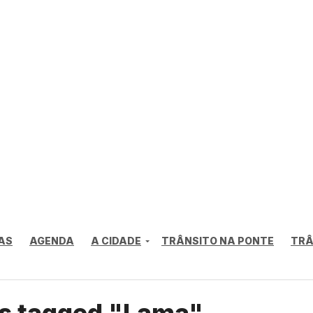
AS
AGENDA
A CIDADE
TRÂNSITO NA PONTE
TRÂ