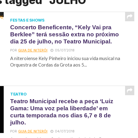
s tagged "JULHO"
FESTAS E SHOWS
Concerto Beneficente, “Kely Vai pra
Berklee” terá sessão extra no próximo
dia 25 de julho, no Teatro Municipal.
POR
GUIA DE NITERÓI
05/07/2018
A niteroiense Kely Pinheiro iniciou sua vida musical na
Orquestra de Cordas da Grota aos 5...
TEATRO
Teatro Municipal recebe a peça ‘Luiz
Gama: Uma voz pela liberdade’ em
curta temporada nos dias 6,7 e 8 de
julho.
POR
GUIA DE NITERÓI
04/07/2018