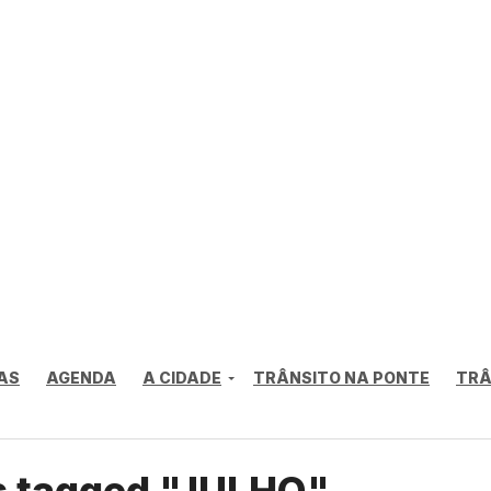
AS
AGENDA
A CIDADE
TRÂNSITO NA PONTE
TRÂ