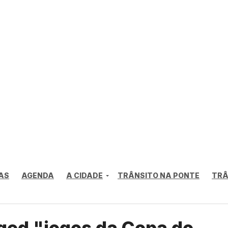
AS
AGENDA
A CIDADE
TRÂNSITO NA PONTE
TRÂ