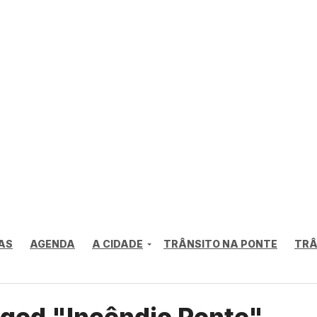
AS
AGENDA
A CIDADE
TRÂNSITO NA PONTE
TRÂ