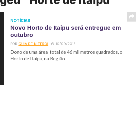
ged "Horte de Itaipu"
NOTÍCIAS
Novo Horto de Itaipu será entregue em
outubro
POR
GUIA DE NITERÓI
10/09/2013
Dono de uma área total de 46 mil metros quadrados, o
Horto de Itaipu, na Região...