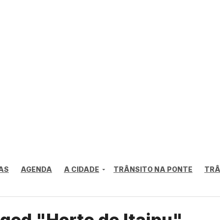
AS
AGENDA
A CIDADE
TRÂNSITO NA PONTE
TRÂ