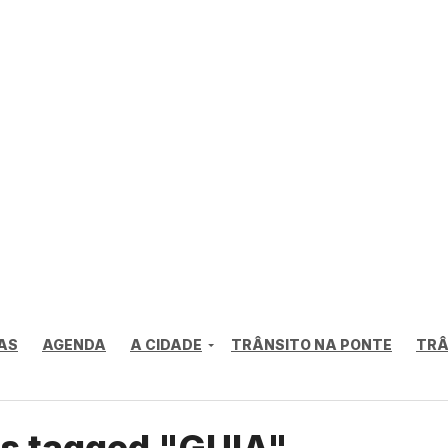
AS
AGENDA
A CIDADE
TRÂNSITO NA PONTE
TRÂ