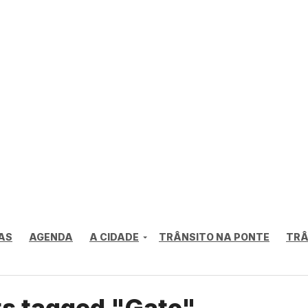
AS
AGENDA
A CIDADE
TRÂNSITO NA PONTE
TRÂ