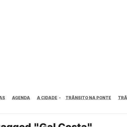
AS
AGENDA
A CIDADE
TRÂNSITO NA PONTE
TRÂ