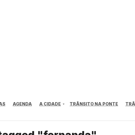
AS
AGENDA
A CIDADE
TRÂNSITO NA PONTE
TRÂ