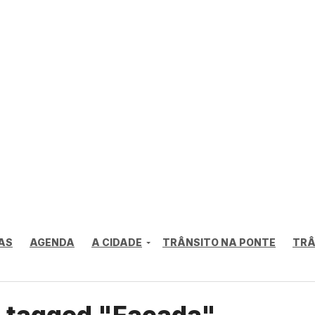
AS
AGENDA
A CIDADE
TRÂNSITO NA PONTE
TRÂ