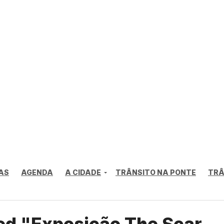
AS
AGENDA
A CIDADE
TRÂNSITO NA PONTE
TRÂ