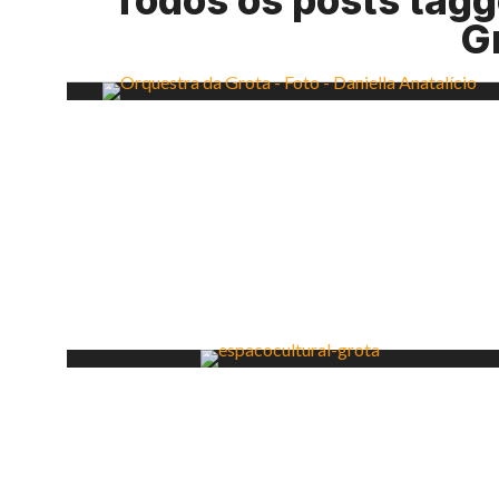
Todos os posts tagg
G