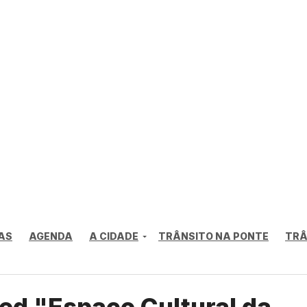
AS
AGENDA
A CIDADE
TRÂNSITO NA PONTE
TRÂ