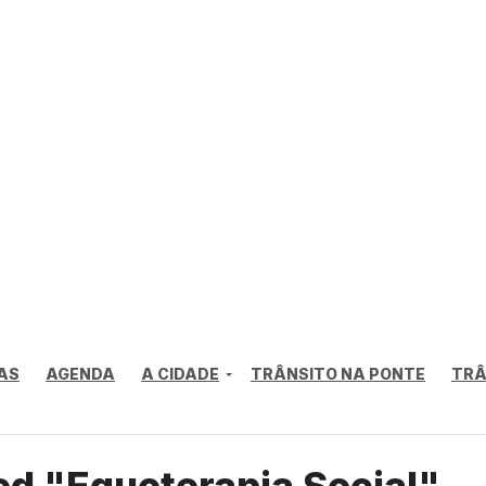
AS
AGENDA
A CIDADE
TRÂNSITO NA PONTE
TRÂ