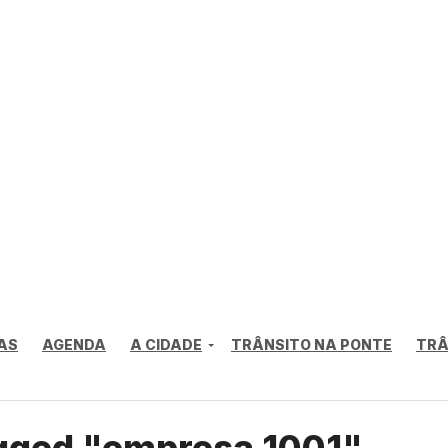
AS
AGENDA
A CIDADE
TRÂNSITO NA PONTE
TRÂ