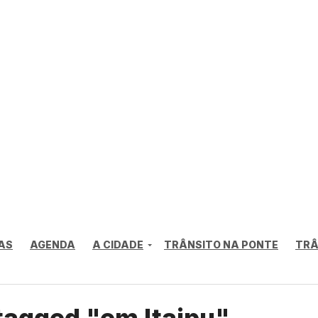
AS
AGENDA
A CIDADE
TRÂNSITO NA PONTE
TRÂ