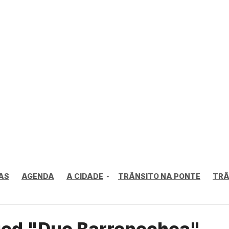
AS
AGENDA
A CIDADE
TRÂNSITO NA PONTE
TRÂ