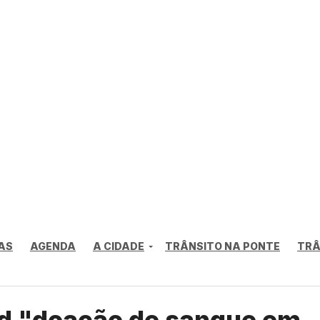
AS
AGENDA
A CIDADE
TRÂNSITO NA PONTE
TRÂ