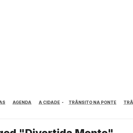
AS
AGENDA
A CIDADE
TRÂNSITO NA PONTE
TRÂ