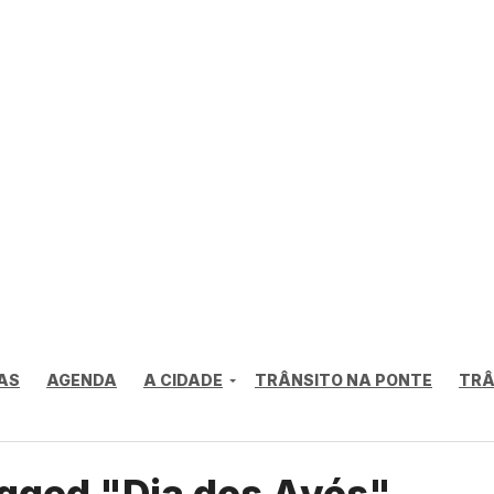
AS
AGENDA
A CIDADE
TRÂNSITO NA PONTE
TRÂ