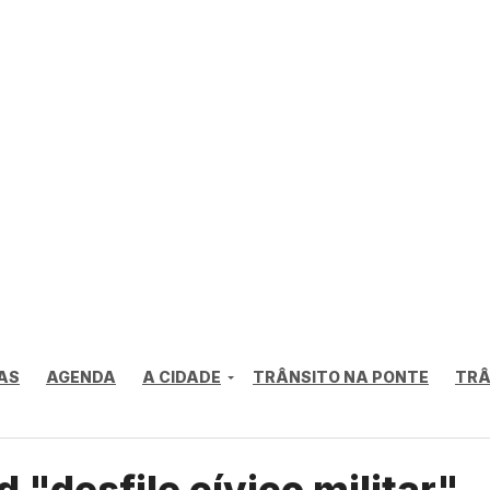
AS
AGENDA
A CIDADE
TRÂNSITO NA PONTE
TRÂ