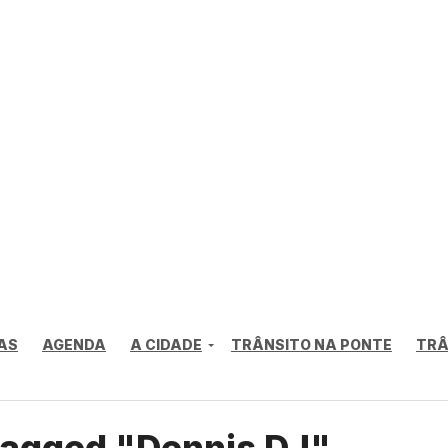
AS
AGENDA
A CIDADE
TRÂNSITO NA PONTE
TRÂ