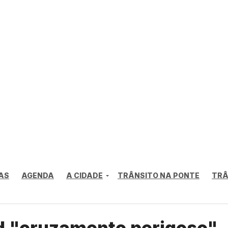
AS
AGENDA
A CIDADE
TRÂNSITO NA PONTE
TRÂ