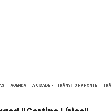
AS
AGENDA
A CIDADE
TRÂNSITO NA PONTE
TRÂ