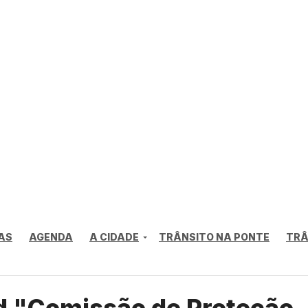
AS
AGENDA
A CIDADE
TRÂNSITO NA PONTE
TRÂ